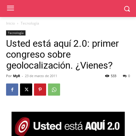
Inicio
Tecnología
Tecnología
Usted está aquí 2.0: primer
congreso sobre
geolocalización. ¿Vienes?
Por
MyR
-
23 de marzo de 2011
533
0