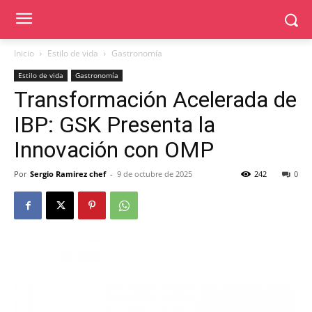
Inicio
Estilo de vida
Gastronomía
Estilo de vida
Gastronomía
Transformación Acelerada de
IBP: GSK Presenta la
Innovación con OMP
Por
Sergio Ramirez chef
-
9 de octubre de 2025
242
0