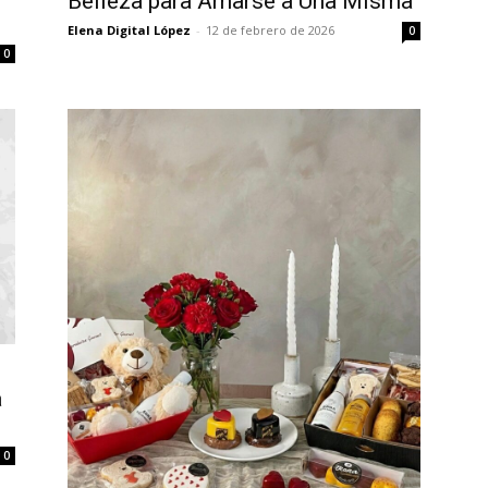
Belleza para Amarse a Una Misma
Elena Digital López
-
12 de febrero de 2026
0
0
a
0