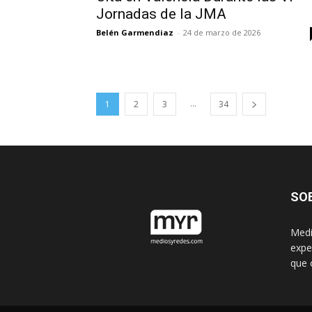
Jornadas de la JMA
Belén Garmendiaz
-
24 de marzo de 2026
...
1
2
3
34
SO
Medi
expe
que 