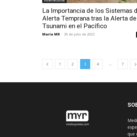
Internacional
La Importancia de los Sistemas 
Alerta Temprana tras la Alerta de
Tsunami en el Pacífico
María MR
-
30 de julio de 2025
...
1
2
3
4
7
SO
Medi
expe
que 