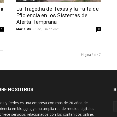
Internacional
La Tragedia de Texas y la Falta de
de
Eficiencia en los Sistemas de
Alerta Temprana
María MR
-
9 de julio de 2025
0
0
Página 3 de 7
BRE NOSOTROS
S
os y Redes es una empresa con más de 20 años de
riencia en blogging y una amplia red de medios digitales
ofrece servicios relacionados con los contenidos online.