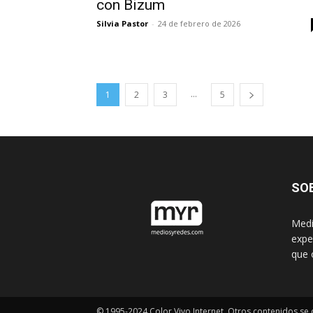
con Bizum
Silvia Pastor
-
24 de febrero de 2026
...
1
2
3
5
SO
Medi
expe
que 
© 1995-2024 Color Vivo Internet. Otros contenidos se c