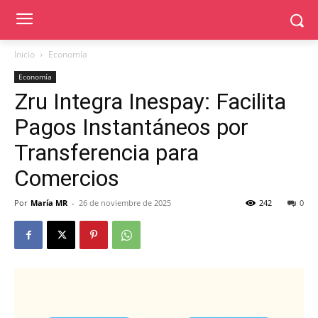
Inicio
Economía
Economía
Zru Integra Inespay: Facilita
Pagos Instantáneos por
Transferencia para
Comercios
Por
María MR
-
26 de noviembre de 2025
242
0