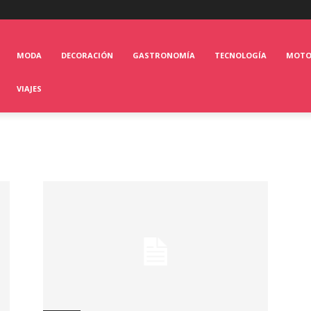
MODA
DECORACIÓN
GASTRONOMÍA
TECNOLOGÍA
MOT
VIAJES