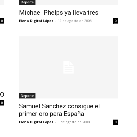
Deporte
Michael Phelps ya lleva tres
Elena Digital López
-
12 de agosto de 2008
0
0
RO
Deporte
0
Samuel Sanchez consigue el
primer oro para España
Elena Digital López
-
9 de agosto de 2008
0