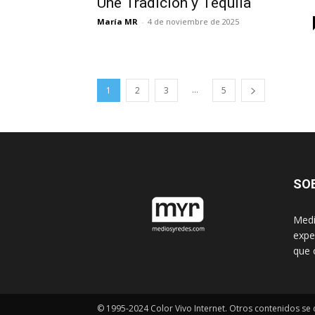
Une Tradición y Tequila
María MR
-
4 de noviembre de 2025
...
1
2
3
5
SO
Medi
expe
que 
© 1995-2024 Color Vivo Internet. Otros contenidos se c