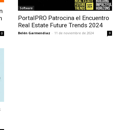
Software
n
PortalPRO Patrocina el Encuentro
n
Real Estate Future Trends 2024
Belén Garmendiaz
-
11 de noviembre de 2024
0
0
s