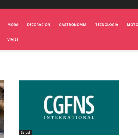
MODA
DECORACIÓN
GASTRONOMÍA
TECNOLOGÍA
MOT
VIAJES
Salud