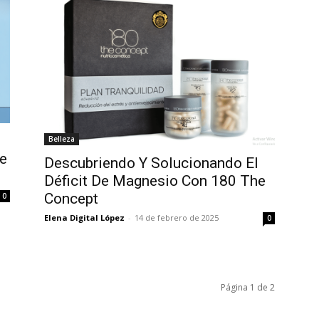
Belleza
de
Descubriendo Y Solucionando El
Déficit De Magnesio Con 180 The
Concept
0
Elena Digital López
-
14 de febrero de 2025
0
Página 1 de 2