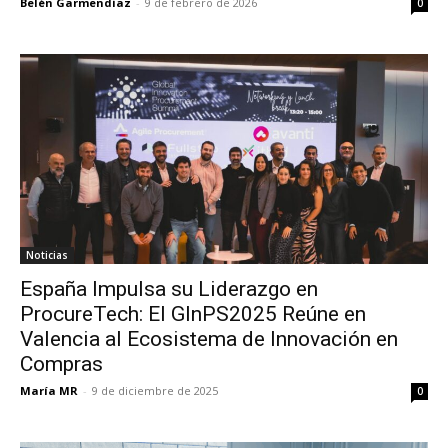
Belén Garmendiaz
-
9 de febrero de 2026
0
Noticias
España Impulsa su Liderazgo en
ProcureTech: El GInPS2025 Reúne en
Valencia al Ecosistema de Innovación en
Compras
María MR
-
9 de diciembre de 2025
0