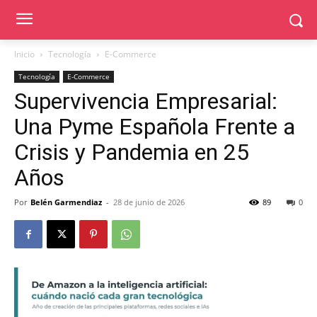
Inicio
Tecnología
E-Commerce
Tecnología
E-Commerce
Supervivencia Empresarial:
Una Pyme Española Frente a
Crisis y Pandemia en 25
Años
Por
Belén Garmendiaz
-
28 de junio de 2026
89
0