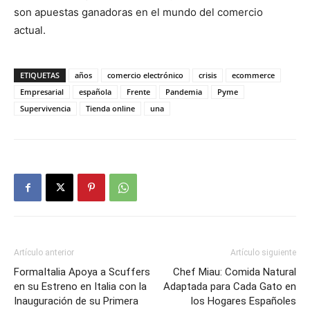
son apuestas ganadoras en el mundo del comercio
actual.
ETIQUETAS
años
comercio electrónico
crisis
ecommerce
Empresarial
española
Frente
Pandemia
Pyme
Supervivencia
Tienda online
una
Artículo anterior
Artículo siguiente
FormaItalia Apoya a Scuffers
Chef Miau: Comida Natural
en su Estreno en Italia con la
Adaptada para Cada Gato en
Inauguración de su Primera
los Hogares Españoles