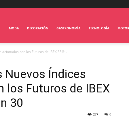
MODA
DECORACIÓN
GASTRONOMÍA
TECNOLOGÍA
MOTO
lacionados con los Futuros de IBEX 35®...
s Nuevos Índices
 los Futuros de IBEX
n 30
277
0