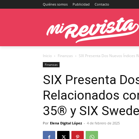
Quiénes somos
Publicidad
Contacto
Inicio
Finanzas
SIX Presenta Dos Nuevos Índices Re
Finanzas
SIX Presenta Do
Relacionados con
35® y SIX Swede
Por
Elena Digital López
-
4 de febrero de 2025