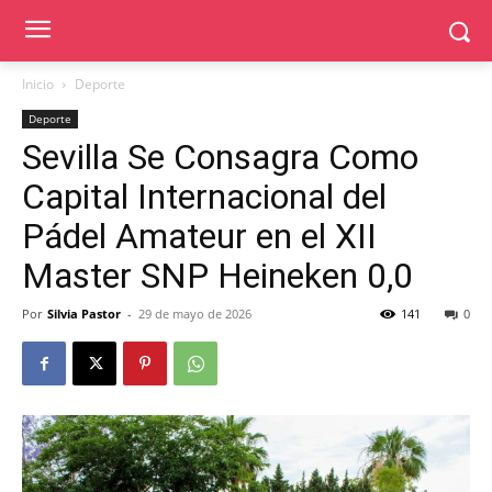
Inicio
Deporte
Deporte
Sevilla Se Consagra Como
Capital Internacional del
Pádel Amateur en el XII
Master SNP Heineken 0,0
Por
Silvia Pastor
-
29 de mayo de 2026
141
0