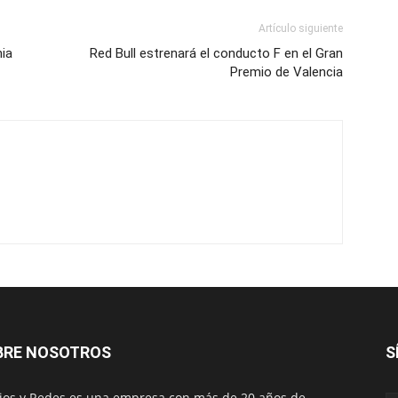
Artículo siguiente
nia
Red Bull estrenará el conducto F en el Gran
Premio de Valencia
BRE NOSOTROS
S
os y Redes es una empresa con más de 20 años de