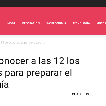
MODA
DECORACIÓN
GASTRONOMÍA
TECNOLOGÍA
MOTO
s 15 seleccionados para preparar...
onocer a las 12 los
 para preparar el
ía
363
0