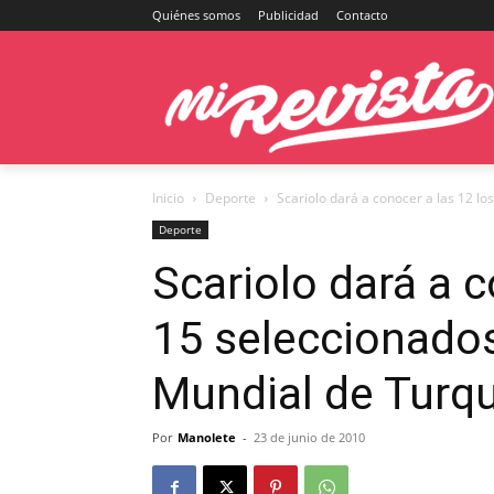
Quiénes somos
Publicidad
Contacto
Inicio
Deporte
Scariolo dará a conocer a las 12 lo
Deporte
Scariolo dará a c
15 seleccionados
Mundial de Turqu
Por
Manolete
-
23 de junio de 2010