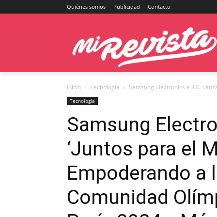
Quiénes somos
Publicidad
Contacto
Inicio
Tecnología
Samsung Electronics e IOC Lanza
Tecnología
Samsung Electro
‘Juntos para el 
Empoderando a l
Comunidad Olímpi