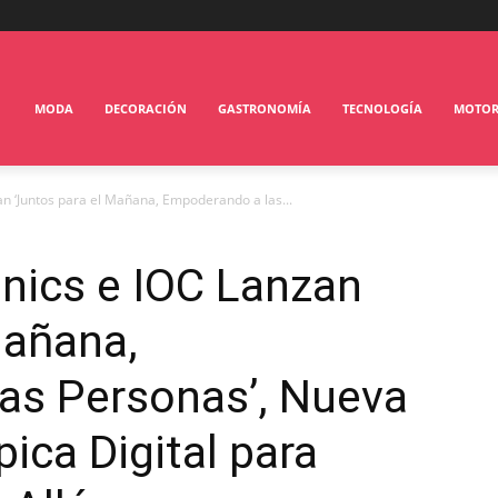
MODA
DECORACIÓN
GASTRONOMÍA
TECNOLOGÍA
MOTO
n ‘Juntos para el Mañana, Empoderando a las...
nics e IOC Lanzan
Mañana,
as Personas’, Nueva
ca Digital para