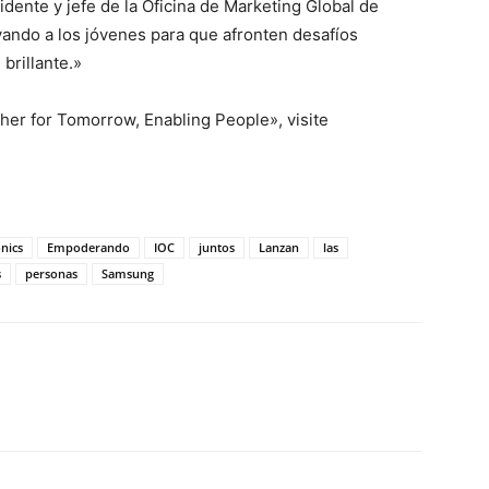
idente y jefe de la Oficina de Marketing Global de
ndo a los jóvenes para que afronten desafíos
brillante.»
er for Tomorrow, Enabling People», visite
onics
Empoderando
IOC
juntos
Lanzan
las
s
personas
Samsung