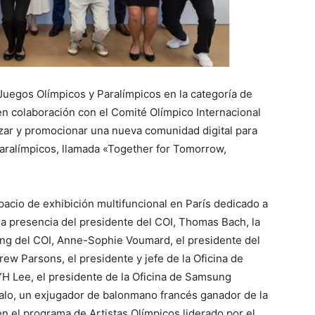
Juegos Olímpicos y Paralímpicos en la categoría de
en colaboración con el Comité Olímpico Internacional
anzar y promocionar una nueva comunidad digital para
Paralímpicos, llamada «Together for Tomorrow,
acio de exhibición multifuncional en París dedicado a
la presencia del presidente del COI, Thomas Bach, la
ing del COI, Anne-Sophie Voumard, el presidente del
rew Parsons, el presidente y jefe de la Oficina de
H Lee, el presidente de la Oficina de Samsung
balo, un exjugador de balonmano francés ganador de la
 en el programa de Artistas Olímpicos liderado por el