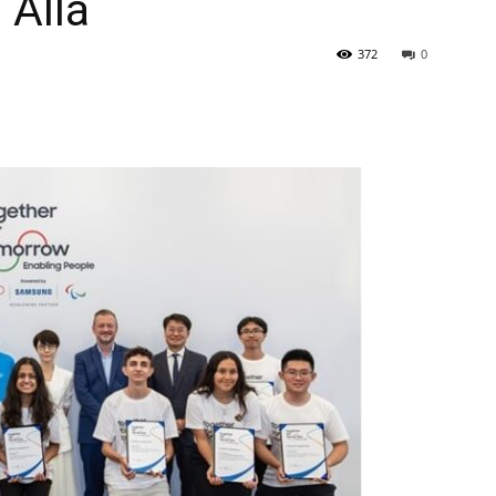
 Allá
372
0