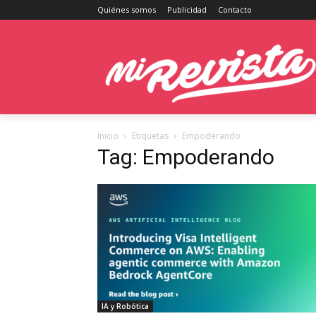
Quiénes somos
Publicidad
Contacto
Inicio
Etiquetas
Empoderando
Tag: Empoderando
IA y Robótica