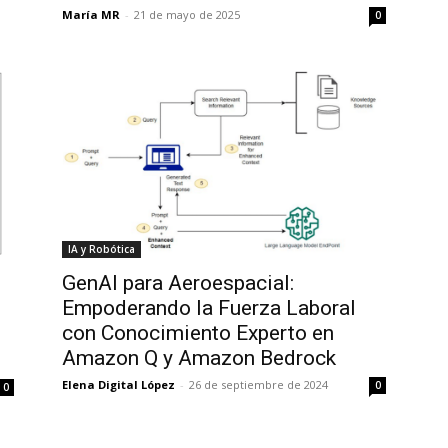
María MR
-
21 de mayo de 2025
0
IA y Robótica
GenAI para Aeroespacial:
Empoderando la Fuerza Laboral
con Conocimiento Experto en
Amazon Q y Amazon Bedrock
Elena Digital López
-
26 de septiembre de 2024
0
0