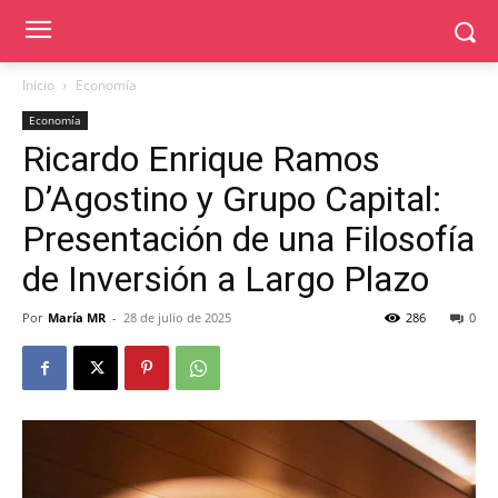
Inicio
Economía
Economía
Ricardo Enrique Ramos
D’Agostino y Grupo Capital:
Presentación de una Filosofía
de Inversión a Largo Plazo
Por
María MR
-
28 de julio de 2025
286
0