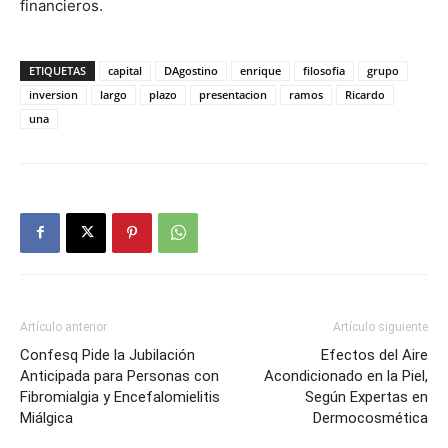
financieros.
ETIQUETAS
capital
DAgostino
enrique
filosofia
grupo
inversion
largo
plazo
presentacion
ramos
Ricardo
una
Artículo anterior
Artículo siguiente
Confesq Pide la Jubilación
Efectos del Aire
Anticipada para Personas con
Acondicionado en la Piel,
Fibromialgia y Encefalomielitis
Según Expertas en
Miálgica
Dermocosmética