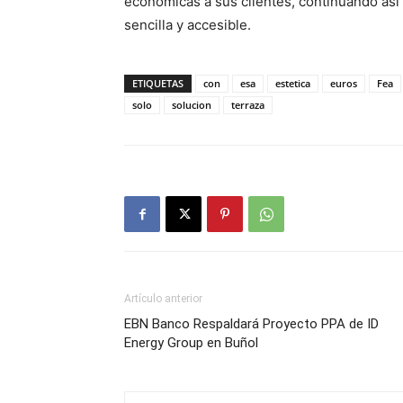
económicas a sus clientes, continuando así
sencilla y accesible.
ETIQUETAS
con
esa
estetica
euros
Fea
solo
solucion
terraza
Artículo anterior
EBN Banco Respaldará Proyecto PPA de ID
Energy Group en Buñol