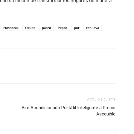
 con su misión de transformar los hogares de manera
Funcional
Oculta
pared
Pepco
por
renueva
Artículo siguiente
Aire Acondicionado Portátil Inteligente a Precio
Asequible