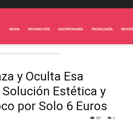
MODA
DECORACIÓN
GASTRONOMÍA
TECNOLOGÍA
MOTO
 Pared Fea Con la Solución Estética...
za y Oculta Esa
 Solución Estética y
co por Solo 6 Euros
321
0