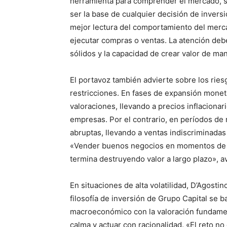
herramienta para comprender el mercado, si
ser la base de cualquier decisión de inver
mejor lectura del comportamiento del merca
ejecutar compras o ventas. La atención deb
sólidos y la capacidad de crear valor de ma
El portavoz también advierte sobre los ries
restricciones. En fases de expansión moneta
valoraciones, llevando a precios inflacionar
empresas. Por el contrario, en períodos de
abruptas, llevando a ventas indiscriminada
«Vender buenos negocios en momentos de te
termina destruyendo valor a largo plazo», av
En situaciones de alta volatilidad, D’Agostin
filosofía de inversión de Grupo Capital se b
macroeconómico con la valoración fundament
calma y actuar con racionalidad. «El reto n