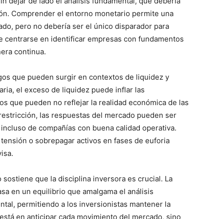
n dejar de lado el análisis fundamental, que debería
sión. Comprender el entorno monetario permite una
do, pero no debería ser el único disparador para
e centrarse en identificar empresas con fundamentos
nera continua.
gos que pueden surgir en contextos de liquidez y
ria, el exceso de liquidez puede inflar las
ios que pueden no reflejar la realidad económica de las
 restricción, las respuestas del mercado pueden ser
s incluso de compañías con buena calidad operativa.
nsión o sobrepagar activos en fases de euforia
isa.
o sostiene que la disciplina inversora es crucial. La
asa en un equilibrio que amalgama el análisis
al, permitiendo a los inversionistas mantener la
o está en anticipar cada movimiento del mercado, sino