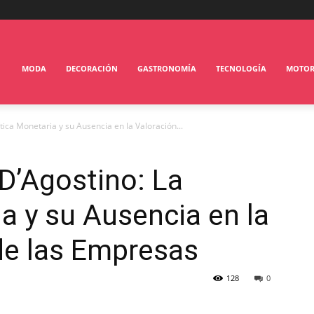
MODA
DECORACIÓN
GASTRONOMÍA
TECNOLOGÍA
MOTO
tica Monetaria y su Ausencia en la Valoración...
D’Agostino: La
ia y su Ausencia en la
de las Empresas
128
0