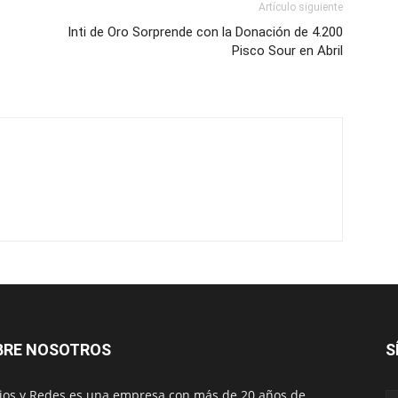
Artículo siguiente
Inti de Oro Sorprende con la Donación de 4.200
Pisco Sour en Abril
BRE NOSOTROS
S
os y Redes es una empresa con más de 20 años de