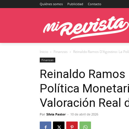
Quiénes somos
Publicidad
Contacto
Inicio
Finanzas
Reinaldo Ramos D’Agostino: La Polí
Finanzas
Reinaldo Ramos 
Política Monetar
Valoración Real 
Por
Silvia Pastor
-
10 de abril de 2026