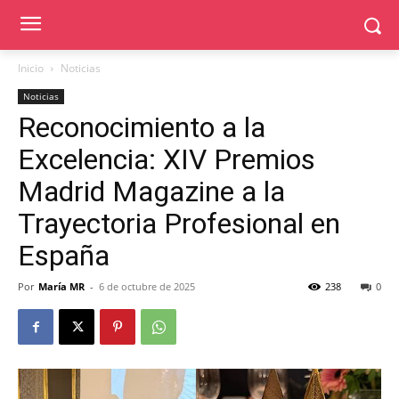
Inicio
Noticias
Noticias
Reconocimiento a la
Excelencia: XIV Premios
Madrid Magazine a la
Trayectoria Profesional en
España
Por
María MR
-
6 de octubre de 2025
238
0