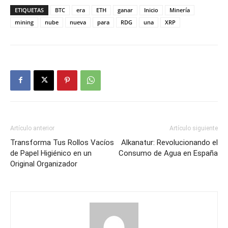
ETIQUETAS
BTC
era
ETH
ganar
Inicio
Minería
mining
nube
nueva
para
RDG
una
XRP
Artículo anterior
Artículo siguiente
Transforma Tus Rollos Vacíos
Alkanatur: Revolucionando el
de Papel Higiénico en un
Consumo de Agua en España
Original Organizador