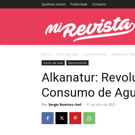
Quiénes somos
Publicidad
Contacto
Inicio
Estilo de vida
Gastronomía
Alkanatur: R
Estilo de vida
Gastronomía
Alkanatur: Revol
Consumo de Agu
Por
Sergio Ramirez chef
-
31 de julio de 2025