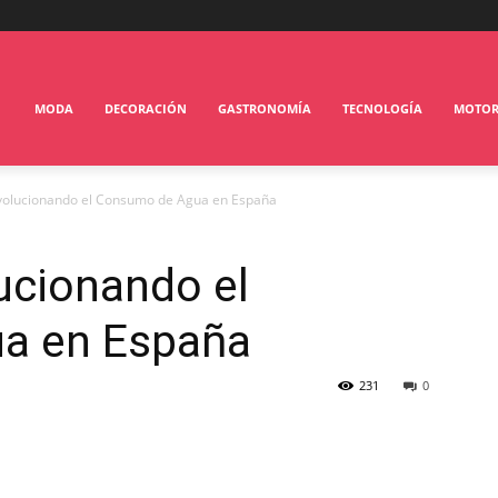
MODA
DECORACIÓN
GASTRONOMÍA
TECNOLOGÍA
MOTO
evolucionando el Consumo de Agua en España
ucionando el
a en España
231
0