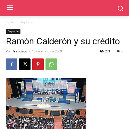
Inicio
Deporte
Deporte
Ramón Calderón y su crédito
Por
Francisco
-
15 de enero de 2009
271
0