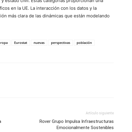
y estado civil. Estas categorías proporcionan una
cos en la UE. La interacción con los datos y la
ión más clara de las dinámicas que están modelando
uropa
Eurostat
nuevas
perspectivas
población
Artículo siguiente
a
Rover Grupo Impulsa Infraestructuras
Emocionalmente Sostenibles