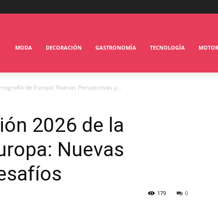
MODA
DECORACIÓN
GASTRONOMÍA
TECNOLOGÍA
MOTO
emografía de Europa: Nuevas Perspectivas y...
ión 2026 de la
uropa: Nuevas
esafíos
179
0