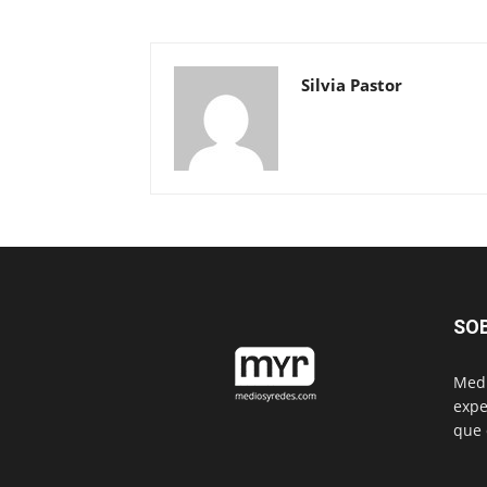
Silvia Pastor
SO
Medi
expe
que 