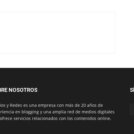
BRE NOSOTROS
S
os y Redes es una empresa con más de 20 años de
riencia en blogging y una amplia red de medios digitales
ofrece servicios relacionados con los contenidos online.