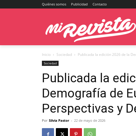
Quiénes somos
Publicidad
Contacto
Inicio
Sociedad
Publicada la edición 2026 de la D
Sociedad
Publicada la edic
Demografía de E
Perspectivas y D
Por
Silvia Pastor
-
22 de mayo de 2026