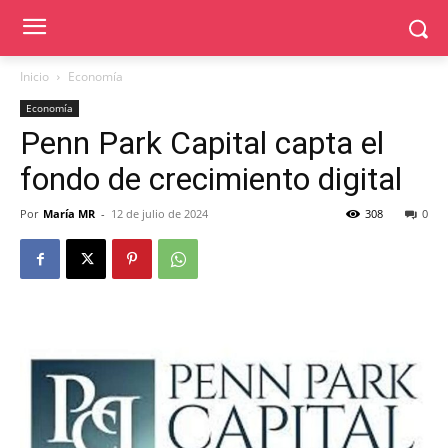
Inicio
Economía
Economía
Penn Park Capital capta el
fondo de crecimiento digital
Por
María MR
-
12 de julio de 2024
308
0