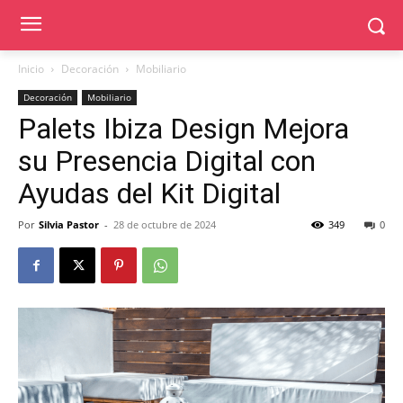
Inicio
Decoración
Mobiliario
Decoración
Mobiliario
Palets Ibiza Design Mejora
su Presencia Digital con
Ayudas del Kit Digital
Por
Silvia Pastor
-
28 de octubre de 2024
349
0