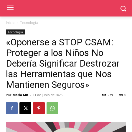
Inicio
Tecnología
Tecnología
«Oponerse a STOP CSAM:
Proteger a los Niños No
Debería Significar Destrozar
las Herramientas que Nos
Mantienen Seguros»
Por
María MR
-
11 de junio de 2025
279
0