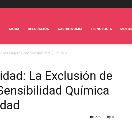
MODA
DECORACIÓN
GASTRONOMÍA
TECNOLOGÍA
MOTO
e las Mujeres con Sensibilidad Química y...
idad: La Exclusión de
Sensibilidad Química
idad
278
0