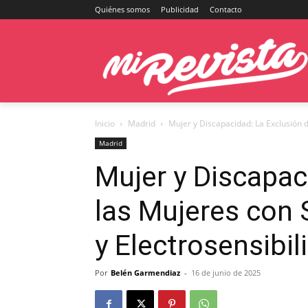
Quiénes somos
Publicidad
Contacto
Inicio
Madrid
Mujer y Discapacidad: La Exclusión d
Madrid
Mujer y Discapac
las Mujeres con 
y Electrosensibil
Por
Belén Garmendiaz
-
16 de junio de 2025