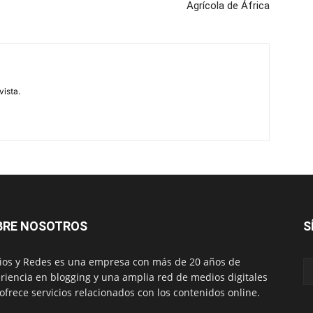
Agrícola de África
vista.
BRE NOSOTROS
S
os y Redes es una empresa con más de 20 años de
riencia en blogging y una amplia red de medios digitales
ofrece servicios relacionados con los contenidos online.