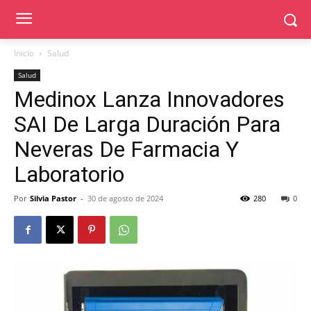
Inicio
Salud
Salud
Medinox Lanza Innovadores
SAI De Larga Duración Para
Neveras De Farmacia Y
Laboratorio
Por
Silvia Pastor
-
30 de agosto de 2024
280
0