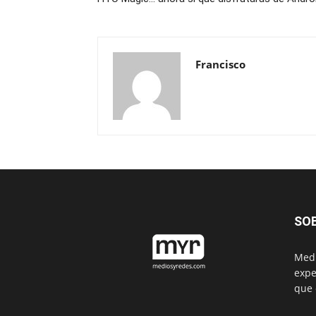
Francisco
SO
Medi
expe
que 