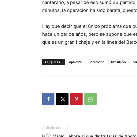
canterano, a pesar de eso sumó 33 partido
minutos, la operación ha sido barata, puest
Hay que decir que el único problema que pued
hace un par de años, pero se supone que e
que es un gran fichaje y en la línea del Barc
ETIQUETAS
apuesta
Barcelona
brasileño
ca
Artículo anterior
HTC Magic… ahora sí que disfrutarás de Andro