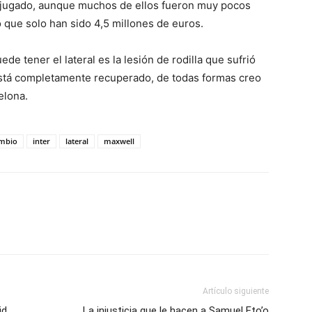
 jugado, aunque muchos de ellos fueron muy pocos
o que solo han sido 4,5 millones de euros.
e tener el lateral es la lesión de rodilla que sufrió
stá completamente recuperado, de todas formas creo
elona.
mbio
inter
lateral
maxwell
Artículo siguiente
id
La injusticia que le hacen a Samuel Eto’o