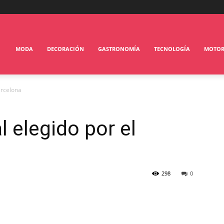
MODA
DECORACIÓN
GASTRONOMÍA
TECNOLOGÍA
MOTO
arcelona
l elegido por el
298
0