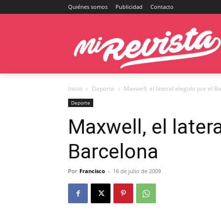
Quiénes somos
Publicidad
Contacto
Inicio
Deporte
Maxwell, el lateral elegido por el B
Deporte
Maxwell, el latera
Barcelona
Por
Francisco
-
16 de julio de 2009