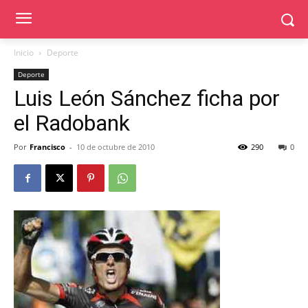
Inicio
Deporte
Deporte
Luis León Sánchez ficha por
el Radobank
Por
Francisco
-
10 de octubre de 2010
290
0