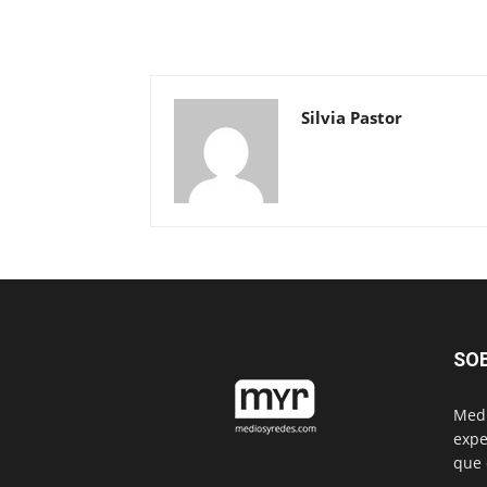
Silvia Pastor
SO
Medi
expe
que 