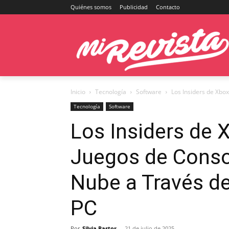
Quiénes somos
Publicidad
Contacto
Inicio
Tecnología
Software
Los Insiders de Xbox
Tecnología
Software
Los Insiders de
Juegos de Conso
Nube a Través de
PC
Por
Silvia Pastor
-
21 de julio de 2025