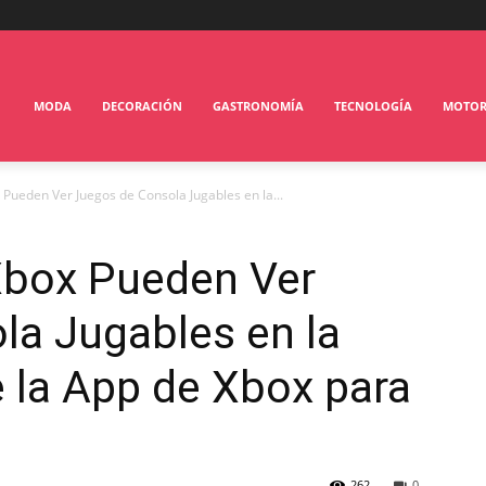
MODA
DECORACIÓN
GASTRONOMÍA
TECNOLOGÍA
MOTO
 Pueden Ver Juegos de Consola Jugables en la...
 Xbox Pueden Ver
la Jugables en la
 la App de Xbox para
262
0