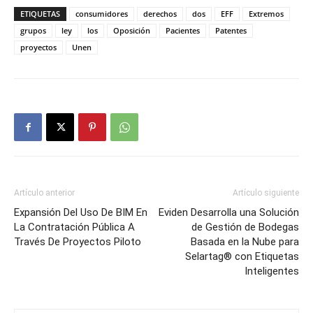
ETIQUETAS
consumidores
derechos
dos
EFF
Extremos
grupos
ley
los
Oposición
Pacientes
Patentes
proyectos
Unen
Artículo anterior
Artículo siguiente
Expansión Del Uso De BIM En
Eviden Desarrolla una Solución
La Contratación Pública A
de Gestión de Bodegas
Través De Proyectos Piloto
Basada en la Nube para
Selartag® con Etiquetas
Inteligentes