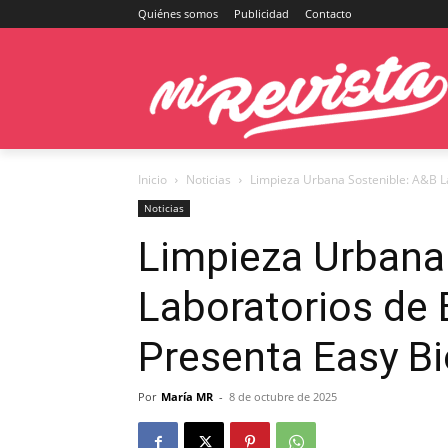
Quiénes somos
Publicidad
Contacto
Inicio
Noticias
Limpieza Urbana Sostenible: A&B L
Noticias
Limpieza Urbana
Laboratorios de 
Presenta Easy B
Por
María MR
-
8 de octubre de 2025