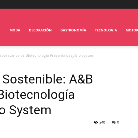
MODA
DECORACIÓN
GASTRONOMÍA
TECNOLOGÍA
MOTO
aboratorios de Biotecnología Presenta Easy Bio System
 Sostenible: A&B
Biotecnología
io System
240
0