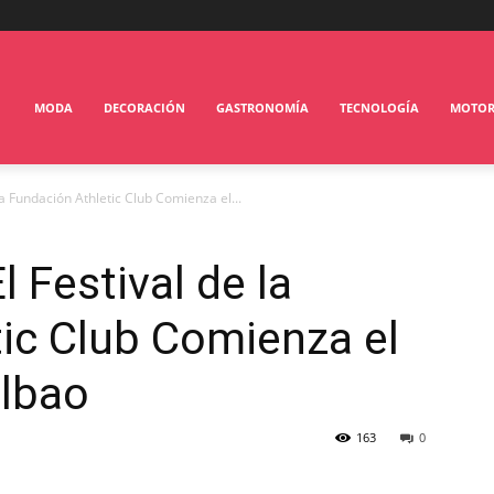
MODA
DECORACIÓN
GASTRONOMÍA
TECNOLOGÍA
MOTO
 la Fundación Athletic Club Comienza el...
l Festival de la
ic Club Comienza el
ilbao
163
0