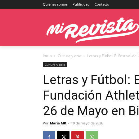
Quiénes somos
Publicidad
Contacto
Inicio
Cultura y ocio
Letras y Fútbol: El Festival de
Cultura y ocio
Letras y Fútbol: E
Fundación Athlet
26 de Mayo en B
Por
María MR
-
19 de mayo de 2026