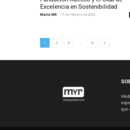
Excelencia en Sostenibilidad
María MR
-
11 de febrero de 2026
...
1
2
3
6
SO
Medi
expe
que 