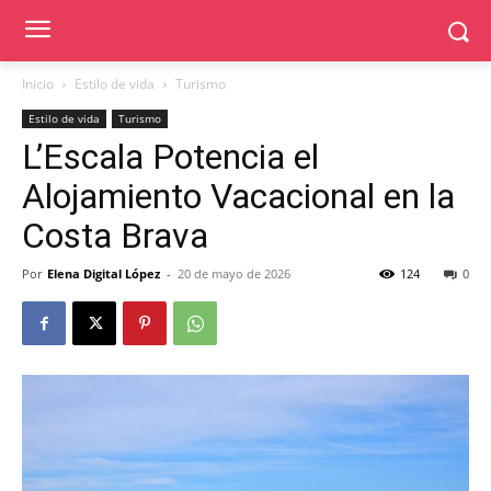
Inicio
Estilo de vida
Turismo
Estilo de vida
Turismo
L’Escala Potencia el
Alojamiento Vacacional en la
Costa Brava
Por
Elena Digital López
-
20 de mayo de 2026
124
0