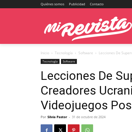
Quiénes somos
Publicidad
Contacto
Inicio
Tecnología
Software
Lecciones De Superv
Tecnología
Software
Lecciones De Su
Creadores Ucran
Videojuegos Pos
Por
Silvia Pastor
-
31 de octubre de 2024