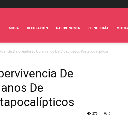
MODA
DECORACIÓN
GASTRONOMÍA
TECNOLOGÍA
MOTO
ivencia De Creadores Ucranianos De Videojuegos Postapocalípticos
pervivencia De
ianos De
tapocalípticos
276
0