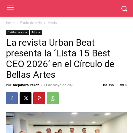
Inicio
Estilo de vida
Moda
Estilo de vida
Moda
La revista Urban Beat
presenta la ‘Lista 15 Best
CEO 2026’ en el Círculo de
Bellas Artes
Por
Alejandro Perez
-
11 de mayo de 2026
198
0