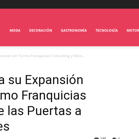
MODA
DECORACIÓN
GASTRONOMÍA
TECNOLOGÍA
MOTO
cional con Tormo Franquicias Consulting y Abre...
ia su Expansión
rmo Franquicias
e las Puertas a
es
140
0