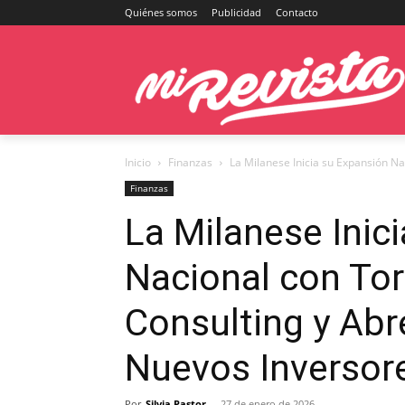
Quiénes somos
Publicidad
Contacto
Inicio
Finanzas
La Milanese Inicia su Expansión Na
Finanzas
La Milanese Inic
Nacional con To
Consulting y Abr
Nuevos Inversor
Por
Silvia Pastor
-
27 de enero de 2026