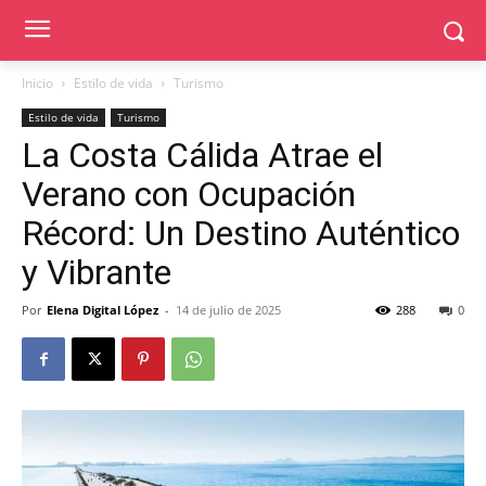
Inicio
Estilo de vida
Turismo
Estilo de vida
Turismo
La Costa Cálida Atrae el
Verano con Ocupación
Récord: Un Destino Auténtico
y Vibrante
Por
Elena Digital López
-
14 de julio de 2025
288
0