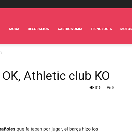
MODA
DECORACIÓN
GASTRONOMÍA
TECNOLOGÍA
MOTO
KO
 OK, Athletic club KO
815
0
spañoles
que faltaban por jugar, el barça hizo los