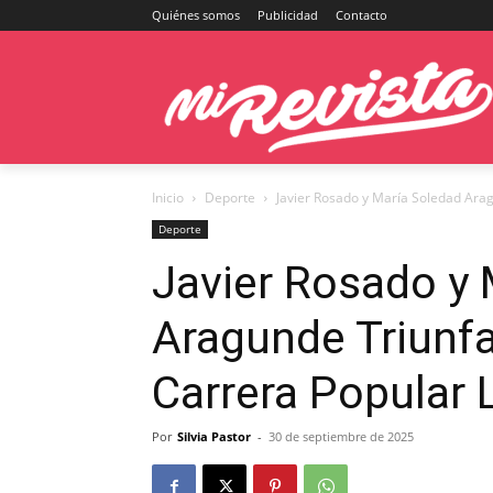
Quiénes somos
Publicidad
Contacto
Inicio
Deporte
Javier Rosado y María Soledad Aragu
Deporte
Javier Rosado y 
Aragunde Triunfa
Carrera Popular 
Por
Silvia Pastor
-
30 de septiembre de 2025