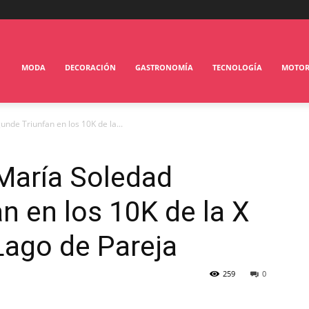
MODA
DECORACIÓN
GASTRONOMÍA
TECNOLOGÍA
MOTO
nde Triunfan en los 10K de la...
María Soledad
n en los 10K de la X
Lago de Pareja
259
0