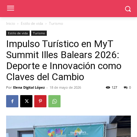
Inicio
Estilo de vida
Turismo
Estilo de vida
Turismo
Impulso Turístico en MyT
Summit Illes Balears 2026:
Deporte e Innovación como
Claves del Cambio
Por
Elena Digital López
-
18 de mayo de 2026
127
0