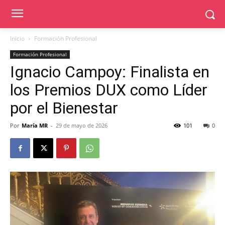
Inicio
Formación Profesional
Formación Profesional
Ignacio Campoy: Finalista en
los Premios DUX como Líder
por el Bienestar
Por
María MR
-
29 de mayo de 2026
101
0