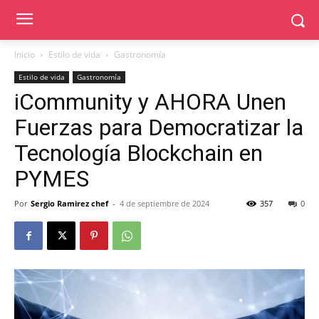
Inicio
Estilo de vida
Gastronomía
Estilo de vida
Gastronomía
iCommunity y AHORA Unen
Fuerzas para Democratizar la
Tecnología Blockchain en
PYMES
Por
Sergio Ramirez chef
-
4 de septiembre de 2024
357
0