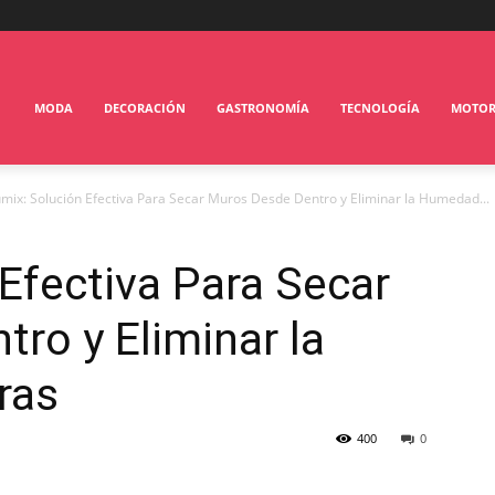
MODA
DECORACIÓN
GASTRONOMÍA
TECNOLOGÍA
MOTO
mix: Solución Efectiva Para Secar Muros Desde Dentro y Eliminar la Humedad...
Efectiva Para Secar
ro y Eliminar la
ras
400
0