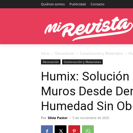
Quiénes somos
Publicidad
Contacto
Inicio
Decoración
Construcción y Materiales
Hu
Decoración
Construcción y Materiales
Humix: Solución 
Muros Desde Dent
Humedad Sin Ob
Por
Silvia Pastor
-
5 de noviembre de 2025