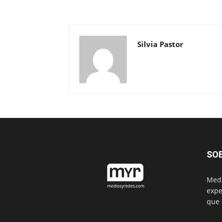
Silvia Pastor
SO
Medi
expe
que 